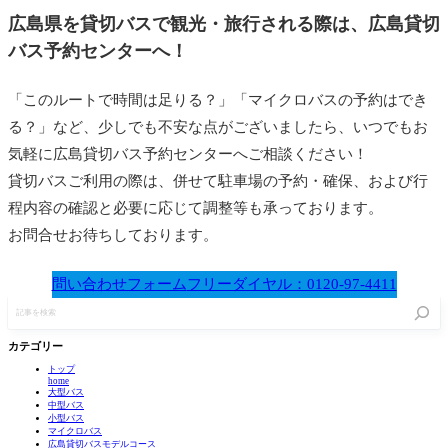
広島県を貸切バスで観光・旅行される際は、広島貸切
バス予約センターへ！
「このルートで時間は足りる？」「マイクロバスの予約はでき
る？」など、少しでも不安な点がございましたら、いつでもお
気軽に広島貸切バス予約センターへご相談ください！
貸切バスご利用の際は、併せて駐車場の予約・確保、および行
程内容の確認と必要に応じて調整等も承っております。
お問合せお待ちしております。
問い合わせフォーム
フリーダイヤル：0120-97-4411
記
事
を
検
カテゴリー
索
トップ
home
大型バス
中型バス
小型バス
マイクロバス
広島貸切バスモデルコース