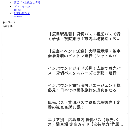
貸切バスお役立ち情報
プロフィール
profile
お問い合わせ
contact
キーワード
新着記事
【広島駅発着】貸切バス・観光バスで行
く研修・視察旅行！市内工場視察＋広島
（呉・宮島）観光モデルコース！
【広島イベント送迎】大型展示場・催事
会場発着のピストン運行（シャトルバ
ス）を観光バス・貸切バスで成功させる3
つの鉄則
インバウンドガイド必見！広島で観光バ
ス・貸切バスをスムーズに手配・運行す
るための完全マニュアル
インバウンド旅行者向けエージェント様
必見！日本での団体旅行を成功させる観
光バス・貸切バス活用ガイド
観光バス・貸切バスで巡る広島観光！定
番の観光名所10選！
エリア別！広島県内 貸切バス（観光バ
ス）駐車場 完全ガイド【安芸地方/竹原・
西条・呉・宮島】