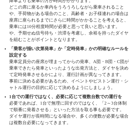
降車よりも乗車の方が時間がかかります。
どこの席に座るか車内をうろうろしながら乗車されること
や、手荷物がある場合のこと、高齢者・お子様連れの場合は
座席に座られるまでにさらに時間がかかることを考えると、
乗車には10分程度時間が必要と思って良いと思います。
や、予期せぬ信号待ち・渋滞を考慮し、余裕を持ったダイヤ
を組むことがポイントとなります。
「乗客が揃い次第発車」か「定時発車」かの明確なルールを
設定する
乗車定員分の座席が埋まってからの発車、A団・B団・C団が
乗車できたら発車といったような出発方法と、ダイヤを決め
て定時発車させるかにより、運行計画が異なってきます。
事前に決める必要があるため、イベントやピストン運行・シ
ャトル運行の目的に応じて決めるようにしましょう。
1台での運行ではなく、必要に応じて複数台数での運行を
必要であれば、1台で無理に回すのではなく、「2～3台体制
で順番に発着させる」といった方法を取る事も必要です。
ダイヤ運行が長時間になる場合や、多くの便数が必要な場合
は複数台必要になってきます。