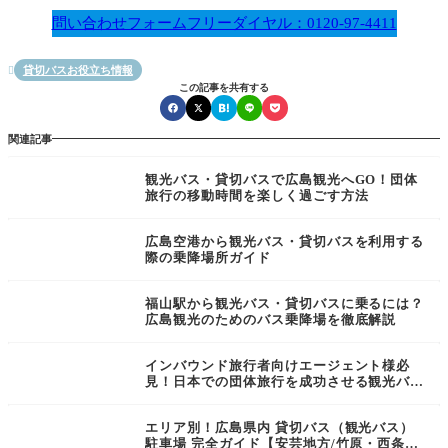
問い合わせフォーム
フリーダイヤル：0120-97-4411
貸切バスお役立ち情報

この記事を共有する
関連記事
観光バス・貸切バスで広島観光へGO！団体
旅行の移動時間を楽しく過ごす方法
広島空港から観光バス・貸切バスを利用する
際の乗降場所ガイド
福山駅から観光バス・貸切バスに乗るには？
広島観光のためのバス乗降場を徹底解説
インバウンド旅行者向けエージェント様必
見！日本での団体旅行を成功させる観光バ
ス・貸切バス活用ガイド
エリア別！広島県内 貸切バス（観光バス）
駐車場 完全ガイド【安芸地方/竹原・西条・