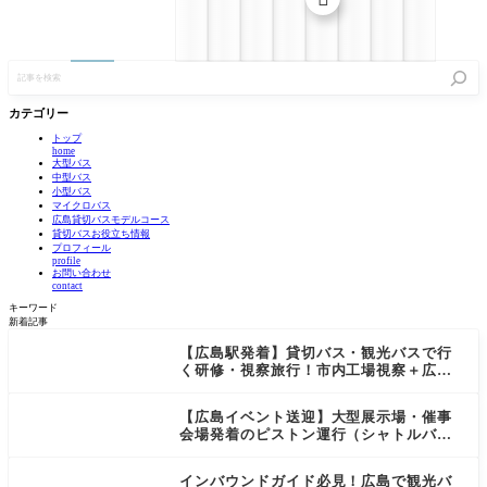
記
事
を
検
カテゴリー
索
トップ
home
大型バス
中型バス
小型バス
マイクロバス
広島貸切バスモデルコース
貸切バスお役立ち情報
プロフィール
profile
お問い合わせ
contact
キーワード
新着記事
【広島駅発着】貸切バス・観光バスで行
く研修・視察旅行！市内工場視察＋広島
（呉・宮島）観光モデルコース！
【広島イベント送迎】大型展示場・催事
会場発着のピストン運行（シャトルバ
ス）を観光バス・貸切バスで成功させる3
つの鉄則
インバウンドガイド必見！広島で観光バ