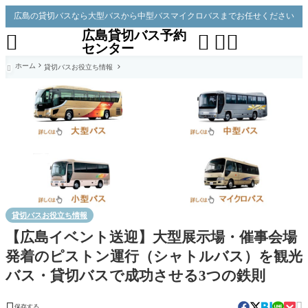
広島の貸切バスなら大型バスから中型バスマイクロバスまでお任せください
広島貸切バス予約




センター
ホーム
貸切バスお役立ち情報

貸切バスお役立ち情報
【広島イベント送迎】大型展示場・催事会場
発着のピストン運行（シャトルバス）を観光
バス・貸切バスで成功させる3つの鉄則


保存する