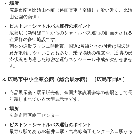
場所
広島市南区比治山本町（路面電車「京橋川」沿い近く、比治
山公園の南側）
ピストン・シャトルバス運行のポイント
広島駅（新幹線口）からのシャトルバス運行の計画をされる
企業様の多い施設です。
朝夕の通勤ラッシュ時間帯、国道2号線とその付近は周辺道
路が混雑しやすいこともあり、乗降場所の考慮や、近隣の渋
滞状況を考慮した緻密な運行スケジュール作成が欠かせませ
ん。
3. 広島市中小企業会館（総合展示館） ［広島市西区］
商品展示会・展示販売会、全国大学説明会等の会場として長
年親しまれている大型展示場です。
場所
広島市西区商工センター
ピストン・シャトルバス運行のポイント
最寄り駅であるJR新井口駅・宮島線商工センター入口駅から