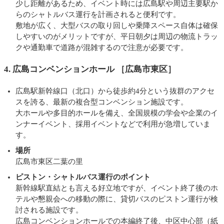
少し距離があるため、イベント時には広島駅や周辺主要駅か
らのシャトルバス運行を計画されると便利です。
敷地が広く、大型バスの取り回しや乗降スペース自体は確保
しやすいのがメリットですが、平日朝夕は周辺の物流トラッ
クや通勤車で道路が混雑するので注意が必要です。
4. 広島コンベンションホール ［広島市東区］
広島駅新幹線口（北口）から徒歩約4分という抜群のアクセ
スを誇る、最新の複合型コンベンション施設です。
大ホールや多目的ホールを備え、全国規模の学会や企業のイ
ンナーイベント、採用イベントなどで利用が急増していま
す。
場所
広島市東区二葉の里
ピストン・シャトルバス運行のポイント
新幹線駅直結とも言える好立地ですが、イベント終了後のホ
テルや懇親会への移動の際に、貸切バスのピストン運行が検
討される施設です。
広島コンベンションホールでの本編終了後、中区中心部（紙