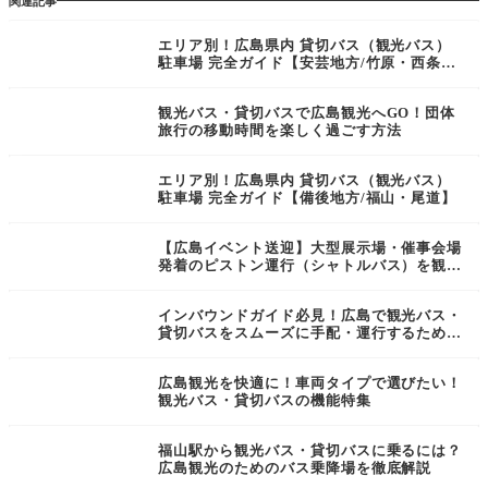
関連記事
エリア別！広島県内 貸切バス（観光バス）
駐車場 完全ガイド【安芸地方/竹原・西条・
呉・宮島】
観光バス・貸切バスで広島観光へGO！団体
旅行の移動時間を楽しく過ごす方法
エリア別！広島県内 貸切バス（観光バス）
駐車場 完全ガイド【備後地方/福山・尾道】
【広島イベント送迎】大型展示場・催事会場
発着のピストン運行（シャトルバス）を観光
バス・貸切バスで成功させる3つの鉄則
インバウンドガイド必見！広島で観光バス・
貸切バスをスムーズに手配・運行するための
完全マニュアル
広島観光を快適に！車両タイプで選びたい！
観光バス・貸切バスの機能特集
福山駅から観光バス・貸切バスに乗るには？
広島観光のためのバス乗降場を徹底解説