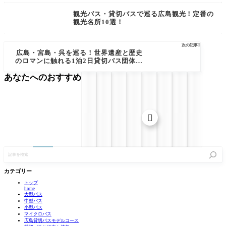
観光バス・貸切バスで巡る広島観光！定番の
観光名所10選！
次の記事

広島・宮島・呉を巡る！世界遺産と歴史
のロマンに触れる1泊2日貸切バス団体旅
行モデルコース
あなたへのおすすめ

記
事
を
検
カテゴリー
索
トップ
home
大型バス
中型バス
小型バス
マイクロバス
広島貸切バスモデルコース