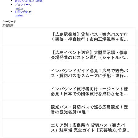
貸切バスお役立ち情報
プロフィール
profile
お問い合わせ
contact
キーワード
新着記事
【広島駅発着】貸切バス・観光バスで行
く研修・視察旅行！市内工場視察＋広島
（呉・宮島）観光モデルコース！
【広島イベント送迎】大型展示場・催事
会場発着のピストン運行（シャトルバ
ス）を観光バス・貸切バスで成功させる3
つの鉄則
インバウンドガイド必見！広島で観光バ
ス・貸切バスをスムーズに手配・運行す
るための完全マニュアル
インバウンド旅行者向けエージェント様
必見！日本での団体旅行を成功させる観
光バス・貸切バス活用ガイド
観光バス・貸切バスで巡る広島観光！定
番の観光名所10選！
エリア別！広島県内 貸切バス（観光バ
ス）駐車場 完全ガイド【安芸地方/竹原・
西条・呉・宮島】