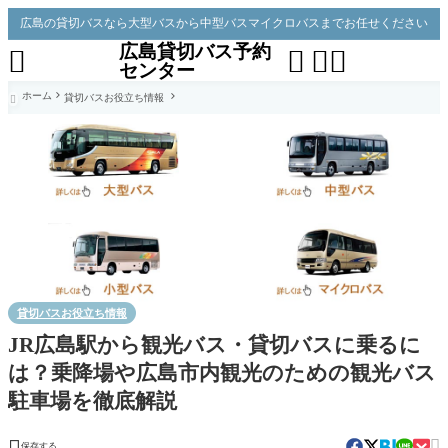
広島の貸切バスなら大型バスから中型バスマイクロバスまでお任せください
広島貸切バス予約




センター
ホーム
貸切バスお役立ち情報

貸切バスお役立ち情報
JR広島駅から観光バス・貸切バスに乗るに
は？乗降場や広島市内観光のための観光バス
駐車場を徹底解説


保存する