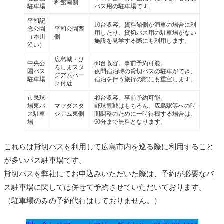
料館南側
駐車場
バス用の駐車場です。
平和記
10台収容。資料館側が満車の場合に利
念公園
平和公園西
用したり、貸切バス用の駐車場がない
（本川
側
施設を見学する際にも利用します。
沿い）
広島城・ひ
中央公
60台収容。事前予約可能。
ろしまスタ
園バス
夜間宿泊時の貸切バスの駐車ができ、
ジアムパー
駐車場
宿泊を伴う旅行の際にも重宝します。
ク付近
市民球
49台収容。事前予約可能。
場東バ
マツダスタ
野球観戦はもちろん、広島駅等への時
ス駐車
ジアム東側
間調整のために一時待機する場合は、
場
60分まで無料となります。
これらは貸切バスを利用して広島市内を巡る際に利用すること
が多いバス駐車場です。
貸切バスを弊社にてお申込みいただいた際は、予約が必要なバ
ス駐車場に関しては併せて予約させていただいております。
（駐車場のみの予約代行はしておりません。）