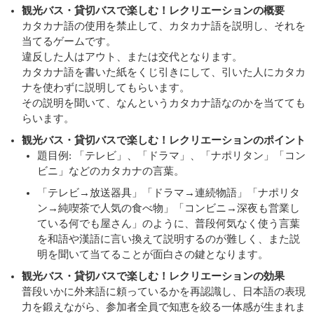
観光バス・貸切バスで楽しむ！レクリエーションの概要
カタカナ語の使用を禁止して、カタカナ語を説明し、それを
当てるゲームです。
違反した人はアウト、または交代となります。
カタカナ語を書いた紙をくじ引きにして、引いた人にカタカ
ナを使わずに説明してもらいます。
その説明を聞いて、なんというカタカナ語なのかを当てても
らいます。
観光バス・
貸切バスで楽しむ！レクリエーションの
ポイント
題目例: 「テレビ」、「ドラマ」、「ナポリタン」「コン
ビニ」などのカタカナの言葉。
「テレビ→放送器具」「ドラマ→連続物語」「ナポリタ
ン→純喫茶で人気の食べ物」「コンビニ→深夜も営業し
ている何でも屋さん」のように、普段何気なく使う言葉
を和語や漢語に言い換えて説明するのが難しく、また説
明を聞いて当てることが面白さの鍵となります。
観光バス・貸切バスで楽しむ！レクリエーションの効果
普段いかに外来語に頼っているかを再認識し、日本語の表現
力を鍛えながら、参加者全員で知恵を絞る一体感が生まれま