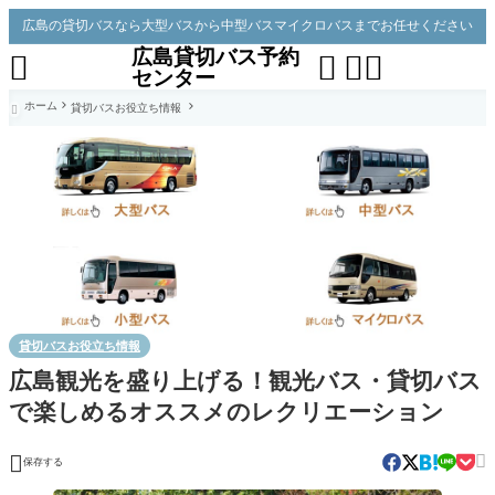
広島の貸切バスなら大型バスから中型バスマイクロバスまでお任せください
広島貸切バス予約




センター
ホーム
貸切バスお役立ち情報

貸切バスお役立ち情報
広島観光を盛り上げる！観光バス・貸切バス
で楽しめるオススメのレクリエーション


保存する